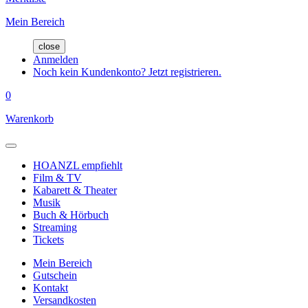
Mein Bereich
close
Anmelden
Noch kein Kundenkonto? Jetzt registrieren.
0
Warenkorb
HOANZL empfiehlt
Film & TV
Kabarett & Theater
Musik
Buch & Hörbuch
Streaming
Tickets
Mein Bereich
Gutschein
Kontakt
Versandkosten