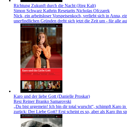
Richtung Zukunft durch die Nacht (Jörg Kalt)
Simon Schwarz Kathrin Resetarits Nicholas Ofczarek
Nick, ein arbeitsloser Vorspeisenkoch, verliebt sich in Anna, e
unerfindlichen Gründen dreht sich jetzt die Zeit um - für alle a
Karo und der liebe Gott (Danielle Proskar)
Resi Reiner Branko Samarovski
„Du bist urgemein! Ich bin dir total wurscht“, schimpft Karo in
zurück: Der Liebe Gott? Erst scheint es so, aber als Karo ihn s