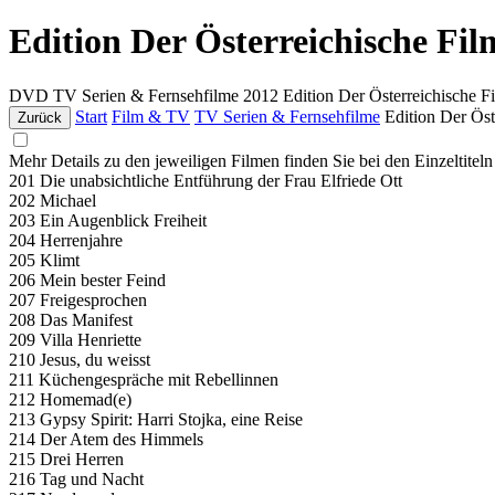
Edition Der Österreichische Fil
DVD
TV Serien & Fernsehfilme
2012
Edition Der Österreichische F
Start
Film & TV
TV Serien & Fernsehfilme
Edition Der Öst
Zurück
Mehr Details zu den jeweiligen Filmen finden Sie bei den Einzeltitel
201 Die unabsichtliche Entführung der Frau Elfriede Ott
202 Michael
203 Ein Augenblick Freiheit
204 Herrenjahre
205 Klimt
206 Mein bester Feind
207 Freigesprochen
208 Das Manifest
209 Villa Henriette
210 Jesus, du weisst
211 Küchengespräche mit Rebellinnen
212 Homemad(e)
213 Gypsy Spirit: Harri Stojka, eine Reise
214 Der Atem des Himmels
215 Drei Herren
216 Tag und Nacht