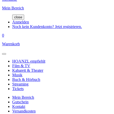
Mein Bereich
close
Anmelden
Noch kein Kundenkonto? Jetzt registrieren.
0
Warenkorb
HOANZL empfiehlt
Film & TV
Kabarett & Theater
Musik
Buch & Hörbuch
Streaming
Tickets
Mein Bereich
Gutschein
Kontakt
Versandkosten