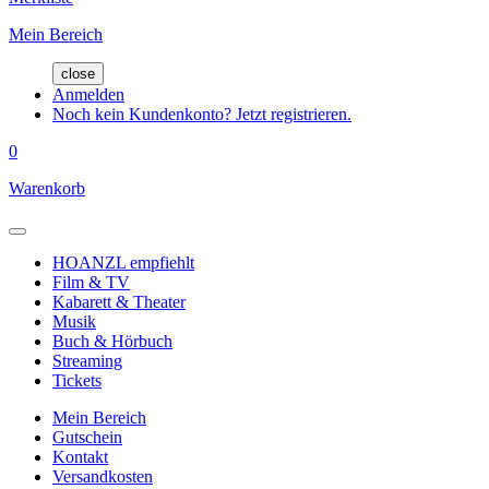
Mein Bereich
close
Anmelden
Noch kein Kundenkonto? Jetzt registrieren.
0
Warenkorb
HOANZL empfiehlt
Film & TV
Kabarett & Theater
Musik
Buch & Hörbuch
Streaming
Tickets
Mein Bereich
Gutschein
Kontakt
Versandkosten