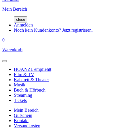
Mein Bereich
close
Anmelden
Noch kein Kundenkonto? Jetzt registrieren.
0
Warenkorb
HOANZL empfiehlt
Film & TV
Kabarett & Theater
Musik
Buch & Hörbuch
Streaming
Tickets
Mein Bereich
Gutschein
Kontakt
Versandkosten