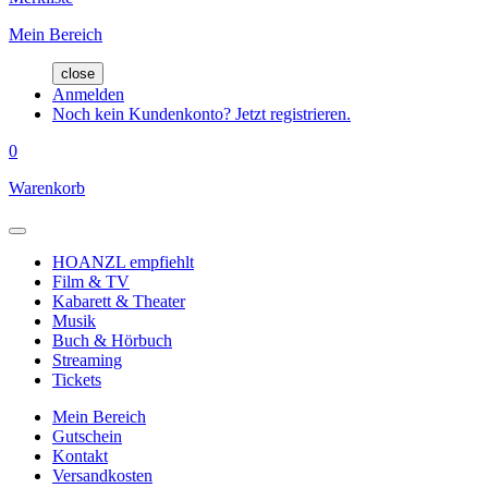
Mein Bereich
close
Anmelden
Noch kein Kundenkonto? Jetzt registrieren.
0
Warenkorb
HOANZL empfiehlt
Film & TV
Kabarett & Theater
Musik
Buch & Hörbuch
Streaming
Tickets
Mein Bereich
Gutschein
Kontakt
Versandkosten