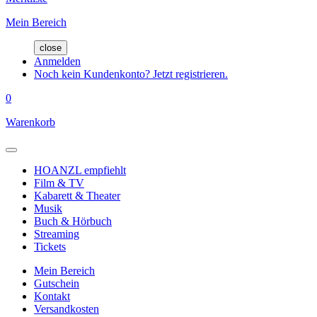
Mein Bereich
close
Anmelden
Noch kein Kundenkonto? Jetzt registrieren.
0
Warenkorb
HOANZL empfiehlt
Film & TV
Kabarett & Theater
Musik
Buch & Hörbuch
Streaming
Tickets
Mein Bereich
Gutschein
Kontakt
Versandkosten