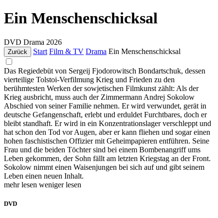
Ein Menschenschicksal
DVD
Drama
2026
Start
Film & TV
Drama
Ein Menschenschicksal
Zurück
Das Regiedebüt von Sergeij Fjodorowitsch Bondartschuk, dessen
vierteilige Tolstoi-Verfilmung Krieg und Frieden zu den
berühmtesten Werken der sowjetischen Filmkunst zählt: Als der
Krieg ausbricht, muss auch der Zimmermann Andrej Sokolow
Abschied von seiner Familie nehmen. Er wird verwundet, gerät in
deutsche Gefangenschaft, erlebt und erduldet Furchtbares, doch er
bleibt standhaft. Er wird in ein Konzentrationslager verschleppt und
hat schon den Tod vor Augen, aber er kann fliehen und sogar einen
hohen faschistischen Offizier mit Geheimpapieren entführen. Seine
Frau und die beiden Töchter sind bei einem Bombenangriff ums
Leben gekommen, der Sohn fällt am letzten Kriegstag an der Front.
Sokolow nimmt einen Waisenjungen bei sich auf und gibt seinem
Leben einen neuen Inhalt.
mehr lesen
weniger lesen
DVD