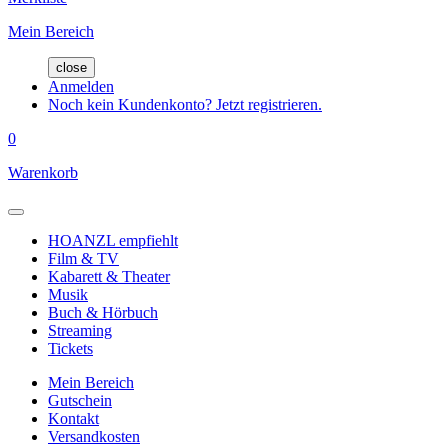
Mein Bereich
close
Anmelden
Noch kein Kundenkonto? Jetzt registrieren.
0
Warenkorb
HOANZL empfiehlt
Film & TV
Kabarett & Theater
Musik
Buch & Hörbuch
Streaming
Tickets
Mein Bereich
Gutschein
Kontakt
Versandkosten