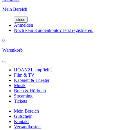
Mein Bereich
close
Anmelden
Noch kein Kundenkonto? Jetzt registrieren.
0
Warenkorb
HOANZL empfiehlt
Film & TV
Kabarett & Theater
Musik
Buch & Hörbuch
Streaming
Tickets
Mein Bereich
Gutschein
Kontakt
Versandkosten