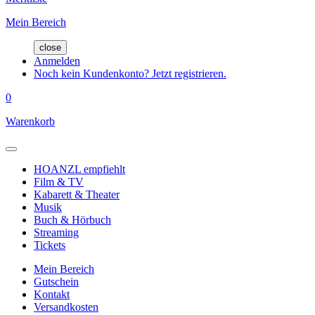
Mein Bereich
close
Anmelden
Noch kein Kundenkonto? Jetzt registrieren.
0
Warenkorb
HOANZL empfiehlt
Film & TV
Kabarett & Theater
Musik
Buch & Hörbuch
Streaming
Tickets
Mein Bereich
Gutschein
Kontakt
Versandkosten