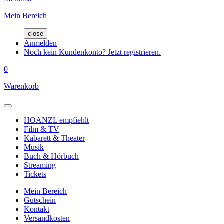
Mein Bereich
close
Anmelden
Noch kein Kundenkonto? Jetzt registrieren.
0
Warenkorb
HOANZL empfiehlt
Film & TV
Kabarett & Theater
Musik
Buch & Hörbuch
Streaming
Tickets
Mein Bereich
Gutschein
Kontakt
Versandkosten