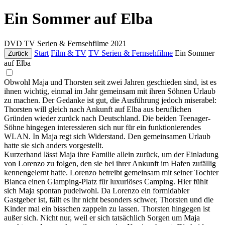
Ein Sommer auf Elba
DVD
TV Serien & Fernsehfilme
2021
Start
Film & TV
TV Serien & Fernsehfilme
Ein Sommer
Zurück
auf Elba
Obwohl Maja und Thorsten seit zwei Jahren geschieden sind, ist es
ihnen wichtig, einmal im Jahr gemeinsam mit ihren Söhnen Urlaub
zu machen. Der Gedanke ist gut, die Ausführung jedoch miserabel:
Thorsten will gleich nach Ankunft auf Elba aus beruflichen
Gründen wieder zurück nach Deutschland. Die beiden Teenager-
Söhne hingegen interessieren sich nur für ein funktionierendes
WLAN. In Maja regt sich Widerstand. Den gemeinsamen Urlaub
hatte sie sich anders vorgestellt.
Kurzerhand lässt Maja ihre Familie allein zurück, um der Einladung
von Lorenzo zu folgen, den sie bei ihrer Ankunft im Hafen zufällig
kennengelernt hatte. Lorenzo betreibt gemeinsam mit seiner Tochter
Bianca einen Glamping-Platz für luxuriöses Camping. Hier fühlt
sich Maja spontan pudelwohl. Da Lorenzo ein formidabler
Gastgeber ist, fällt es ihr nicht besonders schwer, Thorsten und die
Kinder mal ein bisschen zappeln zu lassen. Thorsten hingegen ist
außer sich. Nicht nur, weil er sich tatsächlich Sorgen um Maja