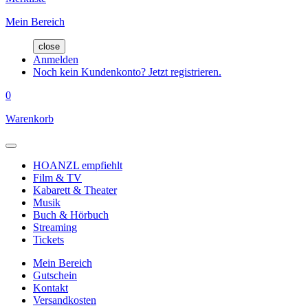
Mein Bereich
close
Anmelden
Noch kein Kundenkonto? Jetzt registrieren.
0
Warenkorb
HOANZL empfiehlt
Film & TV
Kabarett & Theater
Musik
Buch & Hörbuch
Streaming
Tickets
Mein Bereich
Gutschein
Kontakt
Versandkosten