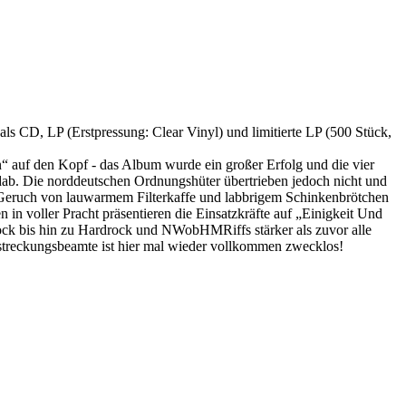
 CD, LP (Erstpressung: Clear Vinyl) und limitierte LP (500 Stück,
uf den Kopf - das Album wurde ein großer Erfolg und die vier
ndab. Die norddeutschen Ordnungshüter übertrieben jedoch nicht und
Geruch von lauwarmem Filterkaffe und labbrigem Schinkenbrötchen
 voller Pracht präsentieren die Einsatzkräfte auf „Einigkeit Und
k bis hin zu Hardrock und NWobHMRiffs stärker als zuvor alle
lstreckungsbeamte ist hier mal wieder vollkommen zwecklos!