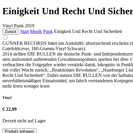
Einigkeit Und Recht Und Sicher
Vinyl
Punk
2019
Start
Musik
Punk
Einigkeit Und Recht Und Sicherheit
Zurück
GUNNER RECORDS bittet um Amtshilfe: überraschend erscheint ein br
Gatefoldcover, 180-Gramm-Vinyl Schwarz).
2014 stellten DIE BULLEN die deutsche Punk- und Independentszen
stets uniformiert auftretenden Gewaltmonopolisten spielten bei über
verbrachten die Folgejahre wieder verstärkt damit, inkognito in 
mit voller Wucht zurück: „Reaktionäre Revolution“, „Hamburger Lini
Recht Und Sicherheit“. Dabei nutzen DIE BULLEN von der halbakus
unverhältnismäßigen Einsatzmittel, um falsch verstandenen Korpsgei
mehr lesen
weniger lesen
Vinyl
€ 22,99
Derzeit nicht auf Lager
Produkt anfragen