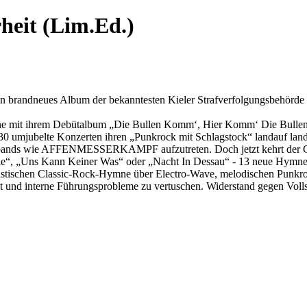
heit (Lim.Ed.)
andneues Album der bekanntesten Kieler Strafverfolgungsbehörde als
e mit ihrem Debütalbum „Die Bullen Komm‘, Hier Komm‘ Die Bullen“ a
 130 umjubelte Konzerten ihren „Punkrock mit Schlagstock“ landauf la
Punkbands wie AFFENMESSERKAMPF aufzutreten. Doch jetzt kehrt der 
e“, „Uns Kann Keiner Was“ oder „Nacht In Dessau“ - 13 neue Hymnen in
tischen Classic-Rock-Hymne über Electro-Wave, melodischen Punkroc
st und interne Führungsprobleme zu vertuschen. Widerstand gegen Vol