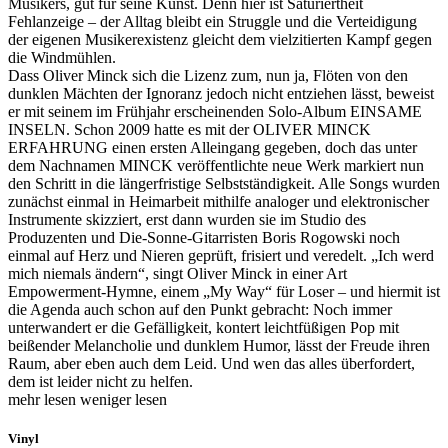
Musikers, gut für seine Kunst. Denn hier ist Saturiertheit
Fehlanzeige – der Alltag bleibt ein Struggle und die Verteidigung
der eigenen Musikerexistenz gleicht dem vielzitierten Kampf gegen
die Windmühlen.
Dass Oliver Minck sich die Lizenz zum, nun ja, Flöten von den
dunklen Mächten der Ignoranz jedoch nicht entziehen lässt, beweist
er mit seinem im Frühjahr erscheinenden Solo-Album EINSAME
INSELN. Schon 2009 hatte es mit der OLIVER MINCK
ERFAHRUNG einen ersten Alleingang gegeben, doch das unter
dem Nachnamen MINCK veröffentlichte neue Werk markiert nun
den Schritt in die längerfristige Selbstständigkeit. Alle Songs wurden
zunächst einmal in Heimarbeit mithilfe analoger und elektronischer
Instrumente skizziert, erst dann wurden sie im Studio des
Produzenten und Die-Sonne-Gitarristen Boris Rogowski noch
einmal auf Herz und Nieren geprüft, frisiert und veredelt. „Ich werd
mich niemals ändern“, singt Oliver Minck in einer Art
Empowerment-Hymne, einem „My Way“ für Loser – und hiermit ist
die Agenda auch schon auf den Punkt gebracht: Noch immer
unterwandert er die Gefälligkeit, kontert leichtfüßigen Pop mit
beißender Melancholie und dunklem Humor, lässt der Freude ihren
Raum, aber eben auch dem Leid. Und wen das alles überfordert,
dem ist leider nicht zu helfen.
mehr lesen
weniger lesen
Vinyl