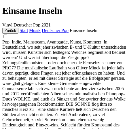
Einsame Inseln
Vinyl
Deutscher Pop
2021
Start
Musik
Deutscher Pop
Einsame Inseln
Zurück
Pop, Indie, Mainstream, Avantgarde, Kunst, Kommerz. In
Deutschland, wo seit jeher zwischen E- und U-Kultur unterschieden
wird, müssen Künstler sich festlegen: Welches Segment soll bedient
werden? Und wer ist überhaupt die Zielgruppe?
Zeitungsfeuilletonisten – oder doch eher die Fernsehzuschauer von
PRO7? Die musikalische Laufbahn von Oliver Minck ist jedenfalls
davon geprägt, diese Fragen seit jeher offengelassen zu haben. Und
zu behaupten, er sei mit dieser Strategie auf die Erfolgsspur geraten,
wäre glatt gelogen. Eine kleine Gemeinde eingeweihter
Connaisseure labt sich zwar noch heute an den vier zwischen 2005
und 2012 veröffentlichten Alben seines minimalistischen Pianopop-
Duos WOLKE, und auch als Sänger und Songwriter der aus Wolke
hervorgegangenen Rockformation DIE SONNE flog ihm so
manches Herz zu – eine stabile Karriere ließ sich zwischen den
Stühlen aber nicht errichten. Zu viel Ambivalenz, zu viel
Gebrochenheit, zu viel Subversion – und eben zu wenig
Eindeutigkeit und Eins-zu-eins. Schlecht für den Kontostand des