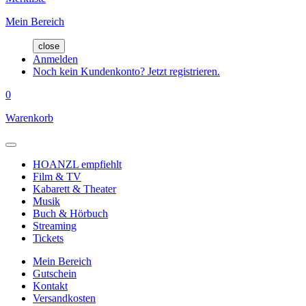
Mein Bereich
close
Anmelden
Noch kein Kundenkonto? Jetzt registrieren.
0
Warenkorb
HOANZL empfiehlt
Film & TV
Kabarett & Theater
Musik
Buch & Hörbuch
Streaming
Tickets
Mein Bereich
Gutschein
Kontakt
Versandkosten