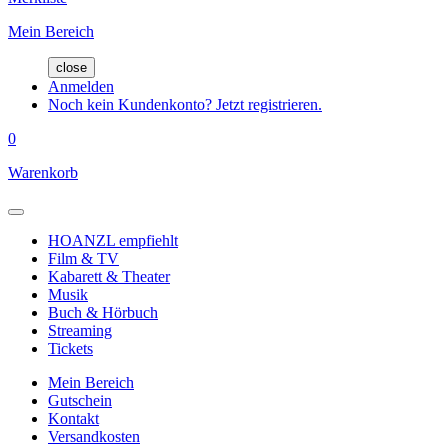
Mein Bereich
close
Anmelden
Noch kein Kundenkonto? Jetzt registrieren.
0
Warenkorb
HOANZL empfiehlt
Film & TV
Kabarett & Theater
Musik
Buch & Hörbuch
Streaming
Tickets
Mein Bereich
Gutschein
Kontakt
Versandkosten