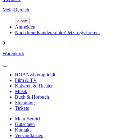
Mein Bereich
close
Anmelden
Noch kein Kundenkonto? Jetzt registrieren.
0
Warenkorb
HOANZL empfiehlt
Film & TV
Kabarett & Theater
Musik
Buch & Hörbuch
Streaming
Tickets
Mein Bereich
Gutschein
Kontakt
Versandkosten