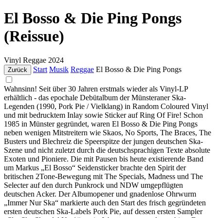
El Bosso & Die Ping Pongs
(Reissue)
Vinyl
Reggae
2024
Start
Musik
Reggae
El Bosso & Die Ping Pongs
Zurück
Wahnsinn! Seit über 30 Jahren erstmals wieder als Vinyl-LP
erhältlich - das epochale Debütalbum der Münsteraner Ska-
Legenden (1990, Pork Pie / Vielklang) in Random Coloured Vinyl
und mit bedrucktem Inlay sowie Sticker auf Ring Of Fire! Schon
1985 in Münster gegründet, waren El Bosso & Die Ping Pongs
neben wenigen Mitstreitern wie Skaos, No Sports, The Braces, The
Busters und Blechreiz die Speerspitze der jungen deutschen Ska-
Szene und nicht zuletzt durch die deutschsprachigen Texte absolute
Exoten und Pioniere. Die mit Pausen bis heute existierende Band
um Markus „El Bosso“ Seidensticker brachte den Spirit der
britischen 2Tone-Bewegung mit The Specials, Madness und The
Selecter auf den durch Punkrock und NDW umgepflügten
deutschen Acker. Der Albumopener und gnadenlose Ohrwurm
„Immer Nur Ska“ markierte auch den Start des frisch gegründeten
ersten deutschen Ska-Labels Pork Pie, auf dessen ersten Sampler