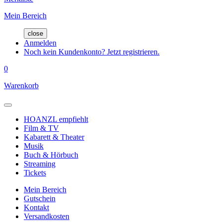
Mein Bereich
close
Anmelden
Noch kein Kundenkonto? Jetzt registrieren.
0
Warenkorb
HOANZL empfiehlt
Film & TV
Kabarett & Theater
Musik
Buch & Hörbuch
Streaming
Tickets
Mein Bereich
Gutschein
Kontakt
Versandkosten