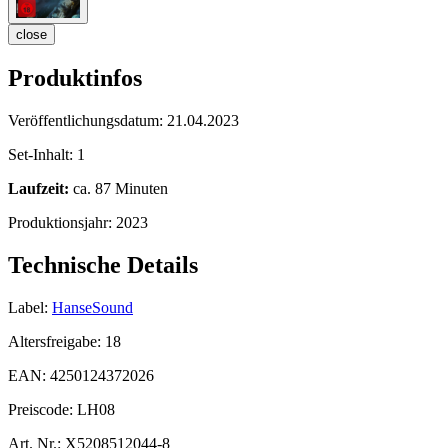
close
Produktinfos
Veröffentlichungsdatum:
21.04.2023
Set-Inhalt:
1
Laufzeit:
ca. 87 Minuten
Produktionsjahr:
2023
Technische Details
Label:
HanseSound
Altersfreigabe:
18
EAN:
4250124372026
Preiscode:
LH08
Art. Nr.:
X5208512044-8