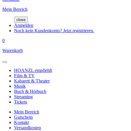
Mein Bereich
close
Anmelden
Noch kein Kundenkonto? Jetzt registrieren.
0
Warenkorb
HOANZL empfiehlt
Film & TV
Kabarett & Theater
Musik
Buch & Hörbuch
Streaming
Tickets
Mein Bereich
Gutschein
Kontakt
Versandkosten