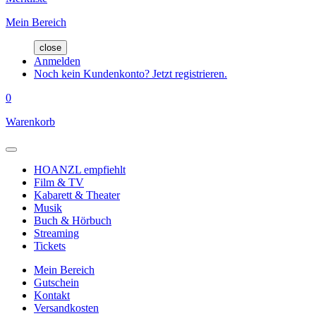
Mein Bereich
close
Anmelden
Noch kein Kundenkonto? Jetzt registrieren.
0
Warenkorb
HOANZL empfiehlt
Film & TV
Kabarett & Theater
Musik
Buch & Hörbuch
Streaming
Tickets
Mein Bereich
Gutschein
Kontakt
Versandkosten