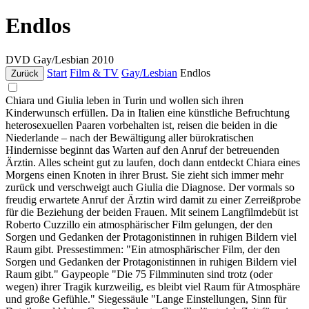
Endlos
DVD
Gay/Lesbian
2010
Start
Film & TV
Gay/Lesbian
Endlos
Zurück
Chiara und Giulia leben in Turin und wollen sich ihren
Kinderwunsch erfüllen. Da in Italien eine künstliche Befruchtung
heterosexuellen Paaren vorbehalten ist, reisen die beiden in die
Niederlande – nach der Bewältigung aller bürokratischen
Hindernisse beginnt das Warten auf den Anruf der betreuenden
Ärztin. Alles scheint gut zu laufen, doch dann entdeckt Chiara eines
Morgens einen Knoten in ihrer Brust. Sie zieht sich immer mehr
zurück und verschweigt auch Giulia die Diagnose. Der vormals so
freudig erwartete Anruf der Ärztin wird damit zu einer Zerreißprobe
für die Beziehung der beiden Frauen. Mit seinem Langfilmdebüt ist
Roberto Cuzzillo ein atmosphärischer Film gelungen, der den
Sorgen und Gedanken der Protagonistinnen in ruhigen Bildern viel
Raum gibt. Pressestimmen: "Ein atmosphärischer Film, der den
Sorgen und Gedanken der Protagonistinnen in ruhigen Bildern viel
Raum gibt." Gaypeople "Die 75 Filmminuten sind trotz (oder
wegen) ihrer Tragik kurzweilig, es bleibt viel Raum für Atmosphäre
und große Gefühle." Siegessäule "Lange Einstellungen, Sinn für