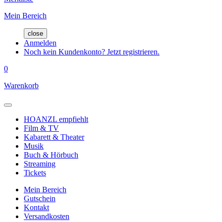
Mein Bereich
close
Anmelden
Noch kein Kundenkonto? Jetzt registrieren.
0
Warenkorb
HOANZL empfiehlt
Film & TV
Kabarett & Theater
Musik
Buch & Hörbuch
Streaming
Tickets
Mein Bereich
Gutschein
Kontakt
Versandkosten