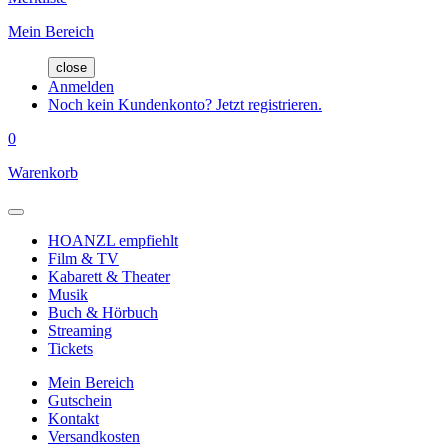
Mein Bereich
close
Anmelden
Noch kein Kundenkonto? Jetzt registrieren.
0
Warenkorb
HOANZL empfiehlt
Film & TV
Kabarett & Theater
Musik
Buch & Hörbuch
Streaming
Tickets
Mein Bereich
Gutschein
Kontakt
Versandkosten