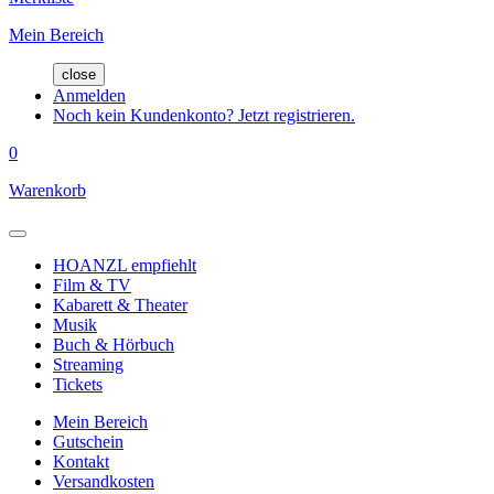
Mein Bereich
close
Anmelden
Noch kein Kundenkonto? Jetzt registrieren.
0
Warenkorb
HOANZL empfiehlt
Film & TV
Kabarett & Theater
Musik
Buch & Hörbuch
Streaming
Tickets
Mein Bereich
Gutschein
Kontakt
Versandkosten