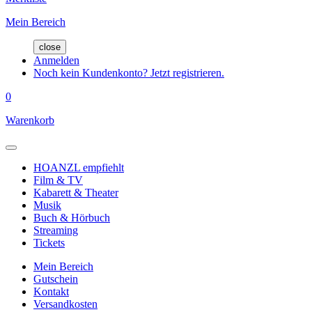
Mein Bereich
close
Anmelden
Noch kein Kundenkonto? Jetzt registrieren.
0
Warenkorb
HOANZL empfiehlt
Film & TV
Kabarett & Theater
Musik
Buch & Hörbuch
Streaming
Tickets
Mein Bereich
Gutschein
Kontakt
Versandkosten