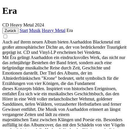
Era
CD
Heavy Metal
2024
Start
Musik
Heavy Metal
Era
Zurück
Auch auf ihrem neuen Album bieten Asarhaddon Blackmetal mit
großer atmosphärischer Dichte an, der von bedrückender Traurigkeit
geprägt ist. CD und Vinyl-LP erscheinen bei Vendetta.
Mit Êra gelingt Asarhaddon ein eindrucksvolles Werk, das nicht nur
das zehnjährige Bestehen der Band feiert, sondern auch eine
tiefgründige musikalische Reise durch Zeit, Geschichte und
Emotionen darstellt. Der Titel des Albums, der im
Altniederfränkischen "Krone" bedeutet, steht symbolisch für die
Erzählungen von vier Königen, die das Fundament
dieses Konzepts bilden. Inspiriert von historischen Ereignissen,
entfaltet Êra sich wie ein musikalisches Geschichtsbuch, das den
Hörer in eine Welt voller melancholischer Wehmut, goldener
Sanddünen, tiefen Wäldern, verzauberter Herbstfarben und ferner
Gewässer entführt. Die Musik von Asarhaddon erinnert an längst
vergangene Zeiten und lädt zu einem
majestätischen Tanz zwischen Klängen und Poesie ein. Besonders
auffällig ist das Albumcover, das mit den Schädeln von vier Vögeln