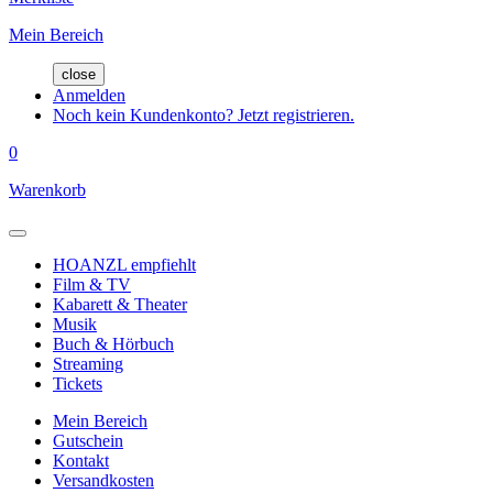
Mein Bereich
close
Anmelden
Noch kein Kundenkonto? Jetzt registrieren.
0
Warenkorb
HOANZL empfiehlt
Film & TV
Kabarett & Theater
Musik
Buch & Hörbuch
Streaming
Tickets
Mein Bereich
Gutschein
Kontakt
Versandkosten