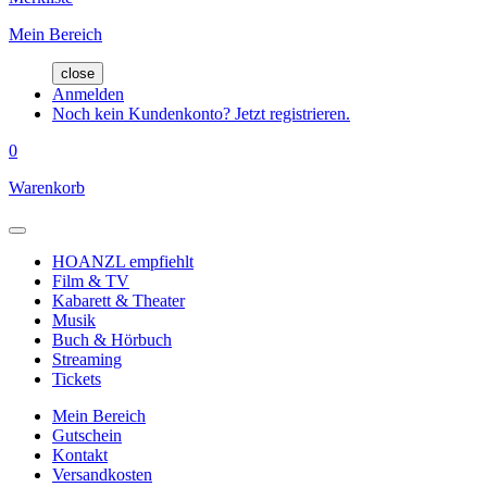
Mein Bereich
close
Anmelden
Noch kein Kundenkonto? Jetzt registrieren.
0
Warenkorb
HOANZL empfiehlt
Film & TV
Kabarett & Theater
Musik
Buch & Hörbuch
Streaming
Tickets
Mein Bereich
Gutschein
Kontakt
Versandkosten