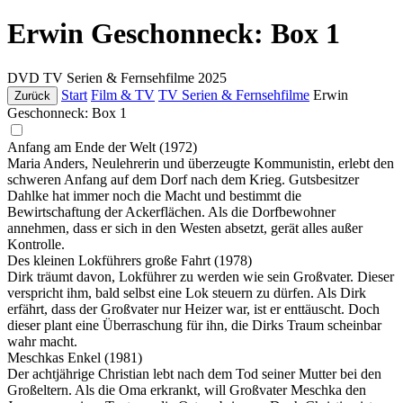
Erwin Geschonneck: Box 1
DVD
TV Serien & Fernsehfilme
2025
Start
Film & TV
TV Serien & Fernsehfilme
Erwin
Zurück
Geschonneck: Box 1
Anfang am Ende der Welt (1972)
Maria Anders, Neulehrerin und überzeugte Kommunistin, erlebt den
schweren Anfang auf dem Dorf nach dem Krieg. Gutsbesitzer
Dahlke hat immer noch die Macht und bestimmt die
Bewirtschaftung der Ackerflächen. Als die Dorfbewohner
annehmen, dass er sich in den Westen absetzt, gerät alles außer
Kontrolle.
Des kleinen Lokführers große Fahrt (1978)
Dirk träumt davon, Lokführer zu werden wie sein Großvater. Dieser
verspricht ihm, bald selbst eine Lok steuern zu dürfen. Als Dirk
erfährt, dass der Großvater nur Heizer war, ist er enttäuscht. Doch
dieser plant eine Überraschung für ihn, die Dirks Traum scheinbar
wahr macht.
Meschkas Enkel (1981)
Der achtjährige Christian lebt nach dem Tod seiner Mutter bei den
Großeltern. Als die Oma erkrankt, will Großvater Meschka den