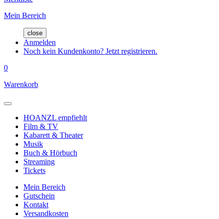
Mein Bereich
close
Anmelden
Noch kein Kundenkonto? Jetzt registrieren.
0
Warenkorb
HOANZL empfiehlt
Film & TV
Kabarett & Theater
Musik
Buch & Hörbuch
Streaming
Tickets
Mein Bereich
Gutschein
Kontakt
Versandkosten