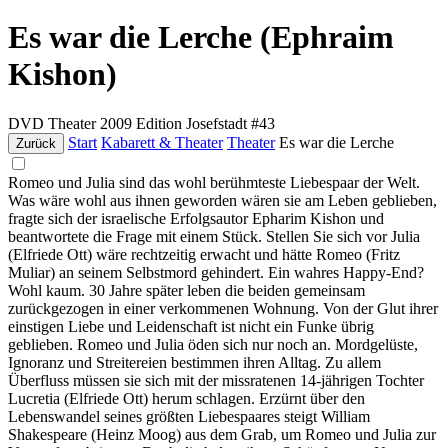
Es war die Lerche (Ephraim
Kishon)
DVD
Theater
2009
Edition Josefstadt #43
Start
Kabarett & Theater
Theater
Es war die Lerche
Zurück
Romeo und Julia sind das wohl berühmteste Liebespaar der Welt.
Was wäre wohl aus ihnen geworden wären sie am Leben geblieben,
fragte sich der israelische Erfolgsautor Epharim Kishon und
beantwortete die Frage mit einem Stück. Stellen Sie sich vor Julia
(Elfriede Ott) wäre rechtzeitig erwacht und hätte Romeo (Fritz
Muliar) an seinem Selbstmord gehindert. Ein wahres Happy-End?
Wohl kaum. 30 Jahre später leben die beiden gemeinsam
zurückgezogen in einer verkommenen Wohnung. Von der Glut ihrer
einstigen Liebe und Leidenschaft ist nicht ein Funke übrig
geblieben. Romeo und Julia öden sich nur noch an. Mordgelüste,
Ignoranz und Streitereien bestimmen ihren Alltag. Zu allem
Überfluss müssen sie sich mit der missratenen 14-jährigen Tochter
Lucretia (Elfriede Ott) herum schlagen. Erzürnt über den
Lebenswandel seines größten Liebespaares steigt William
Shakespeare (Heinz Moog) aus dem Grab, um Romeo und Julia zur