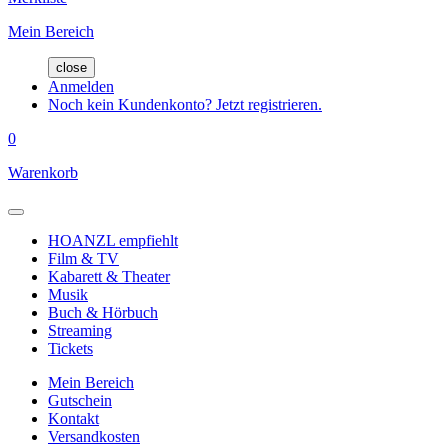
Mein Bereich
close
Anmelden
Noch kein Kundenkonto? Jetzt registrieren.
0
Warenkorb
HOANZL empfiehlt
Film & TV
Kabarett & Theater
Musik
Buch & Hörbuch
Streaming
Tickets
Mein Bereich
Gutschein
Kontakt
Versandkosten