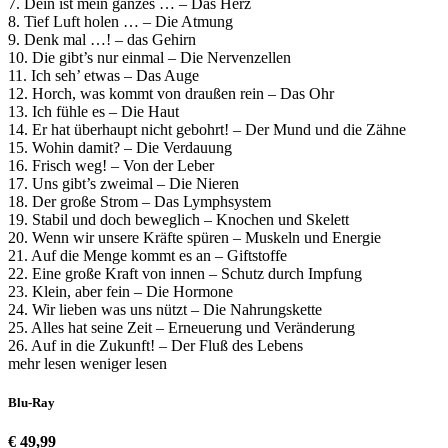
7. Dein ist mein ganzes … – Das Herz
8. Tief Luft holen … – Die Atmung
9. Denk mal …! – das Gehirn
10. Die gibt’s nur einmal – Die Nervenzellen
11. Ich seh’ etwas – Das Auge
12. Horch, was kommt von draußen rein – Das Ohr
13. Ich fühle es – Die Haut
14. Er hat überhaupt nicht gebohrt! – Der Mund und die Zähne
15. Wohin damit? – Die Verdauung
16. Frisch weg! – Von der Leber
17. Uns gibt’s zweimal – Die Nieren
18. Der große Strom – Das Lymphsystem
19. Stabil und doch beweglich – Knochen und Skelett
20. Wenn wir unsere Kräfte spüren – Muskeln und Energie
21. Auf die Menge kommt es an – Giftstoffe
22. Eine große Kraft von innen – Schutz durch Impfung
23. Klein, aber fein – Die Hormone
24. Wir lieben was uns nützt – Die Nahrungskette
25. Alles hat seine Zeit – Erneuerung und Veränderung
26. Auf in die Zukunft! – Der Fluß des Lebens
mehr lesen
weniger lesen
Blu-Ray
€ 49,99