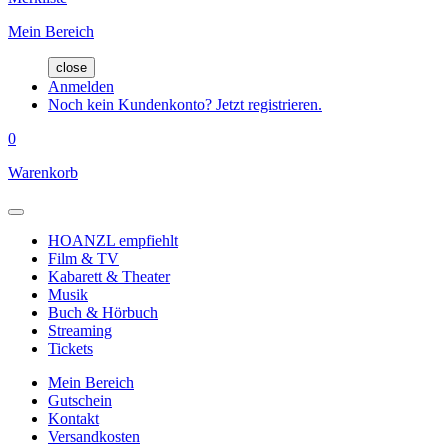
Mein Bereich
close
Anmelden
Noch kein Kundenkonto? Jetzt registrieren.
0
Warenkorb
HOANZL empfiehlt
Film & TV
Kabarett & Theater
Musik
Buch & Hörbuch
Streaming
Tickets
Mein Bereich
Gutschein
Kontakt
Versandkosten