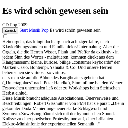
Es wird schön gewesen sein
CD
Pop
2009
Start
Musik
Pop
Es wird schön gewesen sein
Zurück
Heimorgeln, das klingt doch arg nach achtziger Jahre, nach
Klavierübungsstunden und Familienfeier-Untermalung. Aber die
Orgeln, die die Herren Wisser, Plank und Pfeffer da exklusiv - in
jedem Sinn des Wortes - malträtieren, kommen direkt aus dem
Klangmuseum: kleine, kuriose, billige „consumer keyboards“ der
Marken Casio, Bontempi, Yamaha & Co. Und unsere Herren
beherrschen sie virtuos - so virtuos,
dass man sie auf die Bühne des Burgtheaters gebeten hat
(„Untertagblues“ nach Peter Handke), Stummfilme bei den Wiener
Festwochen untermalen ließ oder zu Workshops beim Steirischen
Herbst einlud.
Diese Musik braucht adäquate Assoziationen, Querverweise und
Beschreibungen. Robert Glashüttner von FM4 hat sie parat: „Die in
gekonnter Dada-Manier ungeheuer starke Schlagwort-und
Synonym-Zuweisung bäumt sich mit der hypnotischen Sound-
Kulisse zu einer poetischen Protesthymne auf, einer brillanten
Elektro-Minisinfonie der experimentellen Semantik...“