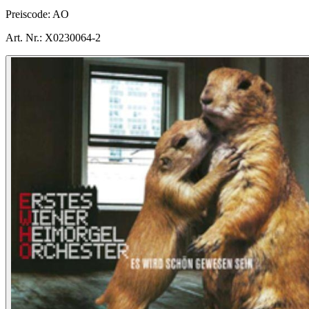
Preiscode:
AO
Art. Nr.:
X0230064-2