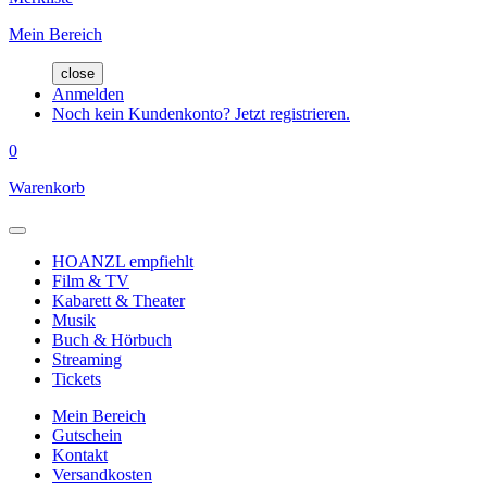
Mein Bereich
close
Anmelden
Noch kein Kundenkonto? Jetzt registrieren.
0
Warenkorb
HOANZL empfiehlt
Film & TV
Kabarett & Theater
Musik
Buch & Hörbuch
Streaming
Tickets
Mein Bereich
Gutschein
Kontakt
Versandkosten