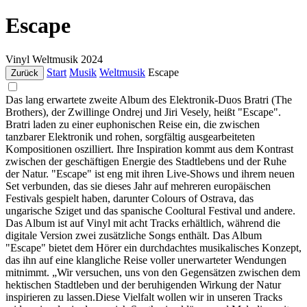
Escape
Vinyl
Weltmusik
2024
Start
Musik
Weltmusik
Escape
Zurück
Das lang erwartete zweite Album des Elektronik-Duos Bratri (The
Brothers), der Zwillinge Ondrej und Jiri Vesely, heißt "Escape".
Bratri laden zu einer euphonischen Reise ein, die zwischen
tanzbarer Elektronik und rohen, sorgfältig ausgearbeiteten
Kompositionen oszilliert. Ihre Inspiration kommt aus dem Kontrast
zwischen der geschäftigen Energie des Stadtlebens und der Ruhe
der Natur. "Escape" ist eng mit ihren Live-Shows und ihrem neuen
Set verbunden, das sie dieses Jahr auf mehreren europäischen
Festivals gespielt haben, darunter Colours of Ostrava, das
ungarische Sziget und das spanische Cooltural Festival und andere.
Das Album ist auf Vinyl mit acht Tracks erhältlich, während die
digitale Version zwei zusätzliche Songs enthält. Das Album
"Escape" bietet dem Hörer ein durchdachtes musikalisches Konzept,
das ihn auf eine klangliche Reise voller unerwarteter Wendungen
mitnimmt. „Wir versuchen, uns von den Gegensätzen zwischen dem
hektischen Stadtleben und der beruhigenden Wirkung der Natur
inspirieren zu lassen.Diese Vielfalt wollen wir in unseren Tracks