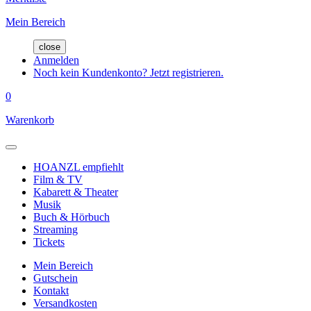
Mein Bereich
close
Anmelden
Noch kein Kundenkonto? Jetzt registrieren.
0
Warenkorb
HOANZL empfiehlt
Film & TV
Kabarett & Theater
Musik
Buch & Hörbuch
Streaming
Tickets
Mein Bereich
Gutschein
Kontakt
Versandkosten