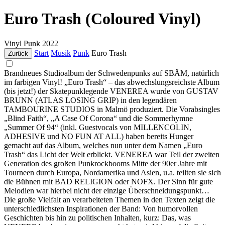
Euro Trash (Coloured Vinyl)
Vinyl
Punk
2022
Start
Musik
Punk
Euro Trash
Zurück
Brandneues Studioalbum der Schwedenpunks auf SBÄM, natürlich
im farbigen Vinyl! „Euro Trash“ – das abwechslungsreichste Album
(bis jetzt!) der Skatepunklegende VENEREA wurde von GUSTAV
BRUNN (ATLAS LOSING GRIP) in den legendären
TAMBOURINE STUDIOS in Malmö produziert. Die Vorabsingles
„Blind Faith“, „A Case Of Corona“ und die Sommerhymne
„Summer Of 94“ (inkl. Guestvocals von MILLENCOLIN,
ADHESIVE und NO FUN AT ALL) haben bereits Hunger
gemacht auf das Album, welches nun unter dem Namen „Euro
Trash“ das Licht der Welt erblickt. VENEREA war Teil der zweiten
Generation des großen Punkrockbooms Mitte der 90er Jahre mit
Tourneen durch Europa, Nordamerika und Asien, u.a. teilten sie sich
die Bühnen mit BAD RELIGION oder NOFX. Der Sinn für gute
Melodien war hierbei nicht der einzige Überschneidungspunkt…
Die große Vielfalt an verarbeiteten Themen in den Texten zeigt die
unterschiedlichsten Inspirationen der Band: Von humorvollen
Geschichten bis hin zu politischen Inhalten, kurz: Das, was