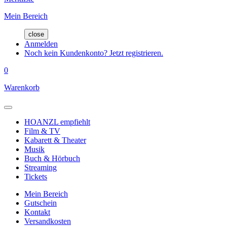
Mein Bereich
close
Anmelden
Noch kein Kundenkonto? Jetzt registrieren.
0
Warenkorb
HOANZL empfiehlt
Film & TV
Kabarett & Theater
Musik
Buch & Hörbuch
Streaming
Tickets
Mein Bereich
Gutschein
Kontakt
Versandkosten