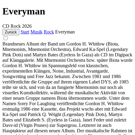
Everyman
CD
Rock
2026
Start
Musik
Rock
Everyman
Zurück
Brandneues Album der Band um Gordon H. Whitlow (Biota,
Mnemonists, Mnemonist Orchestra), Edward Ka-Spel (Legendary
Pink Dots) und Martyn Bates (Eyeless In Gaza) als CD im Digipack
auf Klanggalerie. Mit Mnemonist Orchestra bzw. später Biota wurde
Gordon H. Whitlow im Spannungsfeld von klassischen,
experimentellen Klängen, Noise, Industrial, Avantgarde,
Songwriting und Free Jazz bekannt. Zwischen 1981 und 1986
veröffentlichte die Gruppe auf ihrem eigenen Label DYS, ab 1985
teilte sie sich, und von da an fungierte Mnemonists nur noch als
visuelles Kunstkollektiv, während die musikalische Aktivität von
einer neuen Gruppe namens Biota übernommen wurde. Unter dem
Namen Sorry For Laughing veröffentlichte Gordon H. Whitlow
erstmalig 1986 eine Kassette, das Projekt wuchs aber mit Edward
Ka-Spel und Patrick Q. Wright (Legendary Pink Dots), Martyn
Bates und Elizabeth S. (Eyeless in Gaza), Janet Feder und zuletzt
Dave-id (Virgin Prunes) zur Supergrou. Letzterer ist auch
Hauptakteur auf diesem neuen Album. Der musikalische Rahmen ist