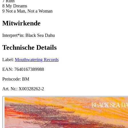
7 Ruth
8 My Dreams
9 Not a Man, Not a Woman
Mitwirkende
Interpret*in:
Black Sea Dahu
Technische Details
Label:
Mouthwatering Records
EAN:
7640167389988
Preiscode:
BM
Art. Nr.:
X00328262-2