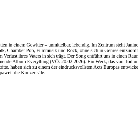
tten in einem Gewitter – unmittelbar, lebendig. Im Zentrum steht Jani
k, Chamber Pop, Filmmusik und Rock, ohne sich in Genres einzuordnen
 Verlust ihres Vaters in sich trägt. Der Song entführt uns in einen Ra
kommende Album Everything (VÖ: 20.02.2026). Ein Werk, das von Tod 
itte, haben sich zu einem der eindrucksvollsten Acts Europas entwickelt
opaweit die Konzertsäle.