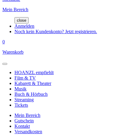
Mein Bereich
close
Anmelden
Noch kein Kundenkonto? Jetzt registrieren.
0
Warenkorb
HOANZL empfiehlt
Film & TV
Kabarett & Theater
Musik
Buch & Hörbuch
Streaming
Tickets
Mein Bereich
Gutschein
Kontakt
Versandkosten