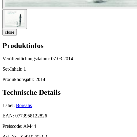
close
Produktinfos
Veröffentlichungsdatum:
07.03.2014
Set-Inhalt:
1
Produktionsjahr:
2014
Technische Details
Label:
Borealis
EAN:
0773958122826
Preiscode:
AM44
Art. Nr.:
X50102952-2