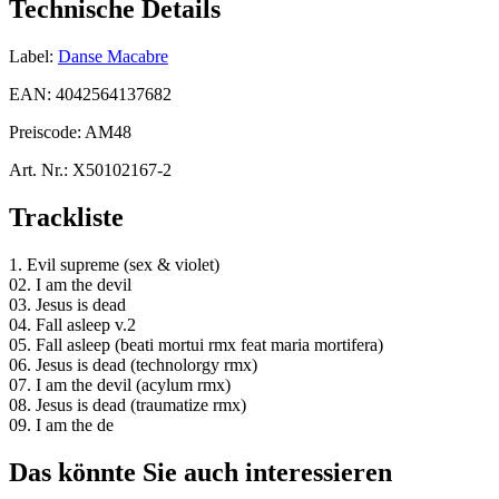
Technische Details
Label:
Danse Macabre
EAN:
4042564137682
Preiscode:
AM48
Art. Nr.:
X50102167-2
Trackliste
1. Evil supreme (sex & violet)
02. I am the devil
03. Jesus is dead
04. Fall asleep v.2
05. Fall asleep (beati mortui rmx feat maria mortifera)
06. Jesus is dead (technolorgy rmx)
07. I am the devil (acylum rmx)
08. Jesus is dead (traumatize rmx)
09. I am the de
Das könnte Sie auch interessieren