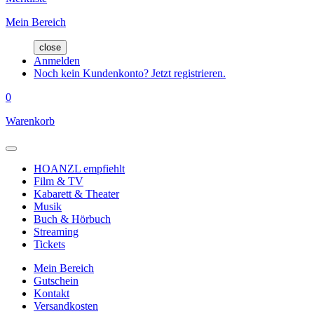
Mein Bereich
close
Anmelden
Noch kein Kundenkonto? Jetzt registrieren.
0
Warenkorb
HOANZL empfiehlt
Film & TV
Kabarett & Theater
Musik
Buch & Hörbuch
Streaming
Tickets
Mein Bereich
Gutschein
Kontakt
Versandkosten