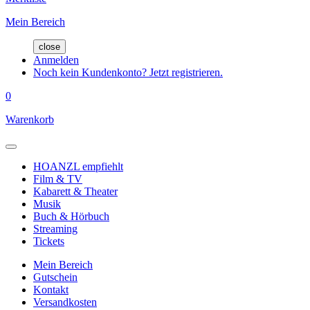
Mein Bereich
close
Anmelden
Noch kein Kundenkonto? Jetzt registrieren.
0
Warenkorb
HOANZL empfiehlt
Film & TV
Kabarett & Theater
Musik
Buch & Hörbuch
Streaming
Tickets
Mein Bereich
Gutschein
Kontakt
Versandkosten