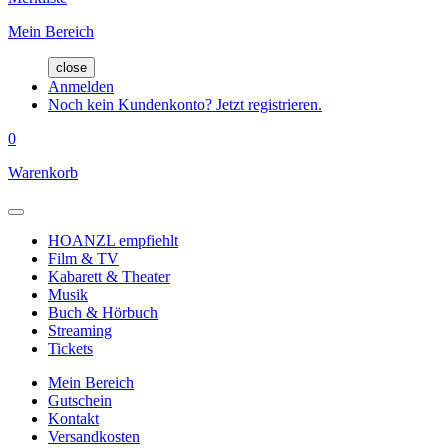
Mein Bereich
close
Anmelden
Noch kein Kundenkonto? Jetzt registrieren.
0
Warenkorb
HOANZL empfiehlt
Film & TV
Kabarett & Theater
Musik
Buch & Hörbuch
Streaming
Tickets
Mein Bereich
Gutschein
Kontakt
Versandkosten