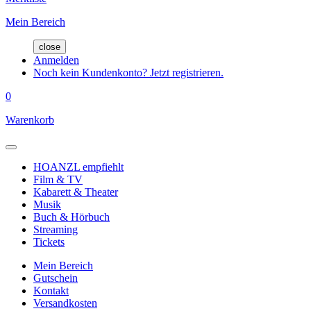
Mein Bereich
close
Anmelden
Noch kein Kundenkonto? Jetzt registrieren.
0
Warenkorb
HOANZL empfiehlt
Film & TV
Kabarett & Theater
Musik
Buch & Hörbuch
Streaming
Tickets
Mein Bereich
Gutschein
Kontakt
Versandkosten