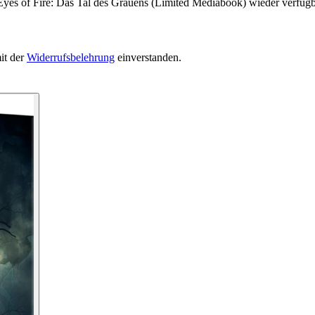
Eyes of Fire: Das Tal des Grauens (Limited Mediabook) wieder verfügba
it der
Widerrufsbelehrung
einverstanden.