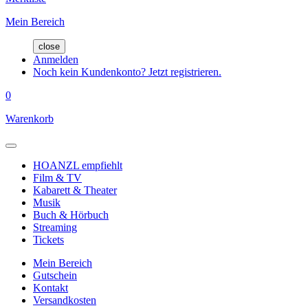
Mein Bereich
close
Anmelden
Noch kein Kundenkonto? Jetzt registrieren.
0
Warenkorb
HOANZL empfiehlt
Film & TV
Kabarett & Theater
Musik
Buch & Hörbuch
Streaming
Tickets
Mein Bereich
Gutschein
Kontakt
Versandkosten