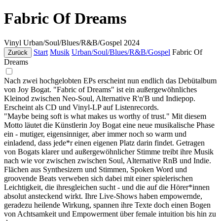
Fabric Of Dreams
Vinyl
Urban/Soul/Blues/R&B/Gospel
2024
Start
Musik
Urban/Soul/Blues/R&B/Gospel
Fabric Of
Zurück
Dreams
Nach zwei hochgelobten EPs erscheint nun endlich das Debütalbum
von Joy Bogat. "Fabric of Dreams" ist ein außergewöhnliches
Kleinod zwischen Neo-Soul, Alternative R'n'B und Indiepop.
Erscheint als CD und Vinyl-LP auf Listenrecords.
"Maybe being soft is what makes us worthy of trust." Mit diesem
Motto läutet die Künstlerin Joy Bogat eine neue musikalische Phase
ein - mutiger, eigensinniger, aber immer noch so warm und
einladend, dass jede*r einen eigenen Platz darin findet. Getragen
von Bogats klarer und außergewöhnlicher Stimme treibt ihre Musik
nach wie vor zwischen zwischen Soul, Alternative RnB und Indie.
Flächen aus Synthesizern und Stimmen, Spoken Word und
groovende Beats verweben sich dabei mit einer spielerischen
Leichtigkeit, die ihresgleichen sucht - und die auf die Hörer*innen
absolut ansteckend wirkt. Ihre Live-Shows haben empowernde,
geradezu heilende Wirkung, spannen ihre Texte doch einen Bogen
von Achtsamkeit und Empowerment über female intuition bis hin zu