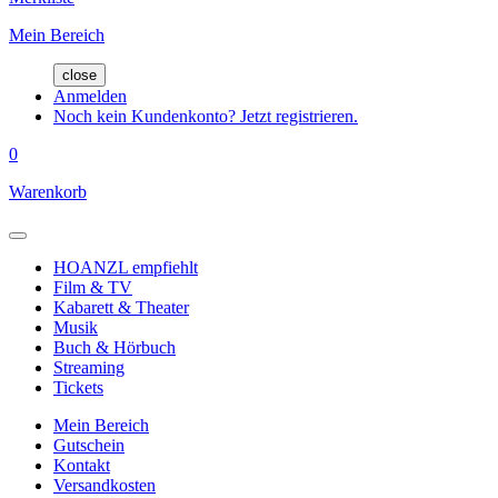
Mein Bereich
close
Anmelden
Noch kein Kundenkonto? Jetzt registrieren.
0
Warenkorb
HOANZL empfiehlt
Film & TV
Kabarett & Theater
Musik
Buch & Hörbuch
Streaming
Tickets
Mein Bereich
Gutschein
Kontakt
Versandkosten