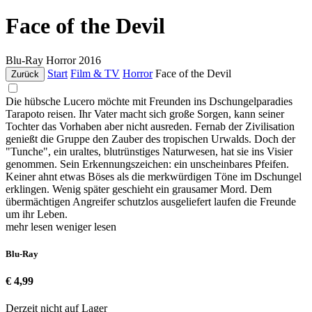
Face of the Devil
Blu-Ray
Horror
2016
Start
Film & TV
Horror
Face of the Devil
Zurück
Die hübsche Lucero möchte mit Freunden ins Dschungelparadies
Tarapoto reisen. Ihr Vater macht sich große Sorgen, kann seiner
Tochter das Vorhaben aber nicht ausreden. Fernab der Zivilisation
genießt die Gruppe den Zauber des tropischen Urwalds. Doch der
"Tunche", ein uraltes, blutrünstiges Naturwesen, hat sie ins Visier
genommen. Sein Erkennungszeichen: ein unscheinbares Pfeifen.
Keiner ahnt etwas Böses als die merkwürdigen Töne im Dschungel
erklingen. Wenig später geschieht ein grausamer Mord. Dem
übermächtigen Angreifer schutzlos ausgeliefert laufen die Freunde
um ihr Leben.
mehr lesen
weniger lesen
Blu-Ray
€ 4,99
Derzeit nicht auf Lager