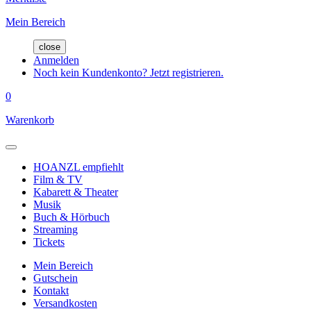
Mein Bereich
close
Anmelden
Noch kein Kundenkonto? Jetzt registrieren.
0
Warenkorb
HOANZL empfiehlt
Film & TV
Kabarett & Theater
Musik
Buch & Hörbuch
Streaming
Tickets
Mein Bereich
Gutschein
Kontakt
Versandkosten