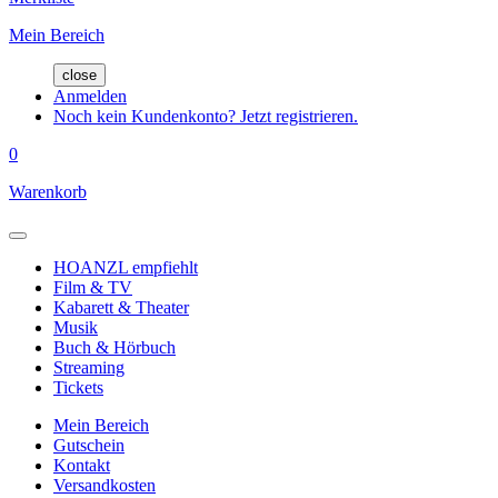
Mein Bereich
close
Anmelden
Noch kein Kundenkonto? Jetzt registrieren.
0
Warenkorb
HOANZL empfiehlt
Film & TV
Kabarett & Theater
Musik
Buch & Hörbuch
Streaming
Tickets
Mein Bereich
Gutschein
Kontakt
Versandkosten