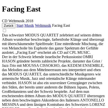
Facing East
CD
Weltmusik
2018
Start
Musik
Weltmusik
Facing East
Zurück
Das schweizer MODUS QUARTET zelebriert auf seinem dritten
Album wunderbar beschwingte, farbenfrohe Klänge und überzeugt
mit überschäumender Spielfreude: Eine mitreißende Mischung, die
von Melancholie bis Euphorie das ganze Spektrum der Gefühle
auslotet. „Facing East“ erscheint als CD auf CPL MUSIC.
Der in der Schweiz lebende israelische Perkussionist OMRI
HASON gründete bereits zahlreiche Projekte, darunter das Griot /
Jazz-Trio mit MOUSSA CISSOKHO, das KEDEM ENSEMBLE,
das Melodien aus dem Mittelmeerraum neu interpretiert und eben
das MODUS QUARTET, das unterschiedliche Musikgenres wie
armenische Musik, Jazz und orientalische Klänge miteinander
verbindet. HASON ist also ein souveräner Grenzgänger zwischen
den Stilen, der bereits unter anderem die Bühnen Japans, Polens,
Großbritanniens und der Schweiz bespielte. Auf dem nun
erscheinenden dritten Album des MODUS QUARTET überzeugen
neben dem beschwingten Akkordeon des Italieners ANTONELLO
MESSINA und dem lässigen Kontrabass des Schweizers LORENZ