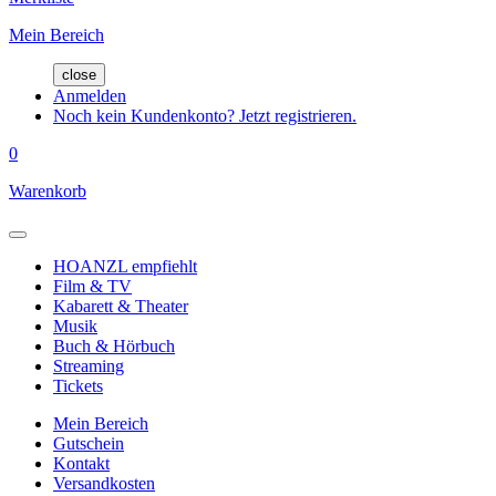
Mein Bereich
close
Anmelden
Noch kein Kundenkonto? Jetzt registrieren.
0
Warenkorb
HOANZL empfiehlt
Film & TV
Kabarett & Theater
Musik
Buch & Hörbuch
Streaming
Tickets
Mein Bereich
Gutschein
Kontakt
Versandkosten