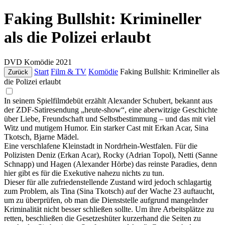
Faking Bullshit: Krimineller
als die Polizei erlaubt
DVD
Komödie
2021
Start
Film & TV
Komödie
Faking Bullshit: Krimineller als
Zurück
die Polizei erlaubt
In seinem Spielfilmdebüt erzählt Alexander Schubert, bekannt aus
der ZDF-Satiresendung „heute-show“, eine aberwitzige Geschichte
über Liebe, Freundschaft und Selbstbestimmung – und das mit viel
Witz und mutigem Humor. Ein starker Cast mit Erkan Acar, Sina
Tkotsch, Bjarne Mädel.
Eine verschlafene Kleinstadt in Nordrhein-Westfalen. Für die
Polizisten Deniz (Erkan Acar), Rocky (Adrian Topol), Netti (Sanne
Schnapp) und Hagen (Alexander Hörbe) das reinste Paradies, denn
hier gibt es für die Exekutive nahezu nichts zu tun.
Dieser für alle zufriedenstellende Zustand wird jedoch schlagartig
zum Problem, als Tina (Sina Tkotsch) auf der Wache 23 auftaucht,
um zu überprüfen, ob man die Dienststelle aufgrund mangelnder
Kriminalität nicht besser schließen sollte. Um ihre Arbeitsplätze zu
retten, beschließen die Gesetzeshüter kurzerhand die Seiten zu