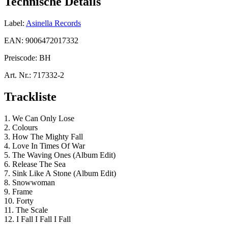
Technische Details
Label:
Asinella Records
EAN:
9006472017332
Preiscode:
BH
Art. Nr.:
717332-2
Trackliste
1. We Can Only Lose
2. Colours
3. How The Mighty Fall
4. Love In Times Of War
5. The Waving Ones (Album Edit)
6. Release The Sea
7. Sink Like A Stone (Album Edit)
8. Snowwoman
9. Frame
10. Forty
11. The Scale
12. I Fall I Fall I Fall