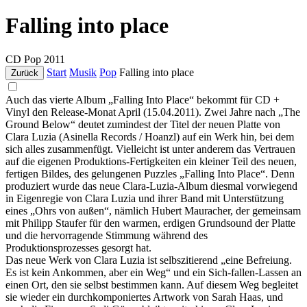
Falling into place
CD
Pop
2011
Start
Musik
Pop
Falling into place
Zurück
Auch das vierte Album „Falling Into Place“ bekommt für CD +
Vinyl den Release-Monat April (15.04.2011). Zwei Jahre nach „The
Ground Below“ deutet zumindest der Titel der neuen Platte von
Clara Luzia (Asinella Records / Hoanzl) auf ein Werk hin, bei dem
sich alles zusammenfügt. Vielleicht ist unter anderem das Vertrauen
auf die eigenen Produktions-Fertigkeiten ein kleiner Teil des neuen,
fertigen Bildes, des gelungenen Puzzles „Falling Into Place“. Denn
produziert wurde das neue Clara-Luzia-Album diesmal vorwiegend
in Eigenregie von Clara Luzia und ihrer Band mit Unterstützung
eines „Ohrs von außen“, nämlich Hubert Mauracher, der gemeinsam
mit Philipp Staufer für den warmen, erdigen Grundsound der Platte
und die hervorragende Stimmung während des
Produktionsprozesses gesorgt hat.
Das neue Werk von Clara Luzia ist selbszitierend „eine Befreiung.
Es ist kein Ankommen, aber ein Weg“ und ein Sich-fallen-Lassen an
einen Ort, den sie selbst bestimmen kann. Auf diesem Weg begleitet
sie wieder ein durchkomponiertes Artwork von Sarah Haas, und