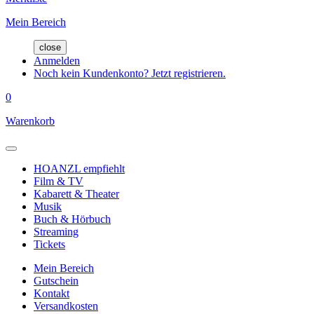
Mein Bereich
close
Anmelden
Noch kein Kundenkonto? Jetzt registrieren.
0
Warenkorb
HOANZL empfiehlt
Film & TV
Kabarett & Theater
Musik
Buch & Hörbuch
Streaming
Tickets
Mein Bereich
Gutschein
Kontakt
Versandkosten