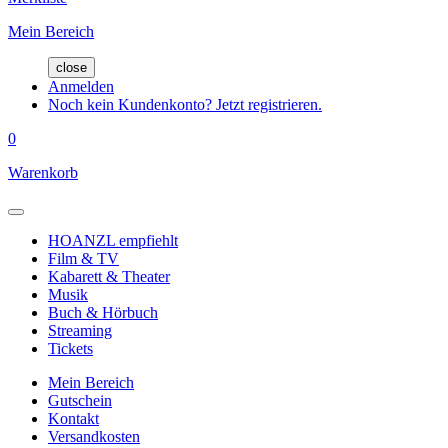
Mein Bereich
close
Anmelden
Noch kein Kundenkonto? Jetzt registrieren.
0
Warenkorb
HOANZL empfiehlt
Film & TV
Kabarett & Theater
Musik
Buch & Hörbuch
Streaming
Tickets
Mein Bereich
Gutschein
Kontakt
Versandkosten