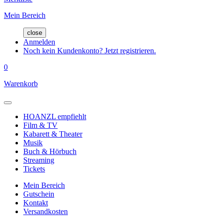
Mein Bereich
close
Anmelden
Noch kein Kundenkonto? Jetzt registrieren.
0
Warenkorb
HOANZL empfiehlt
Film & TV
Kabarett & Theater
Musik
Buch & Hörbuch
Streaming
Tickets
Mein Bereich
Gutschein
Kontakt
Versandkosten