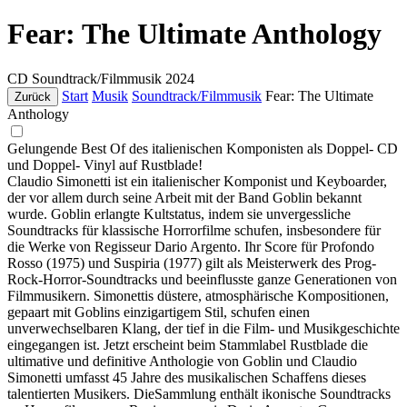
Fear: The Ultimate Anthology
CD
Soundtrack/Filmmusik
2024
Start
Musik
Soundtrack/Filmmusik
Fear: The Ultimate
Zurück
Anthology
Gelungende Best Of des italienischen Komponisten als Doppel- CD
und Doppel- Vinyl auf Rustblade!
Claudio Simonetti ist ein italienischer Komponist und Keyboarder,
der vor allem durch seine Arbeit mit der Band Goblin bekannt
wurde. Goblin erlangte Kultstatus, indem sie unvergessliche
Soundtracks für klassische Horrorfilme schufen, insbesondere für
die Werke von Regisseur Dario Argento. Ihr Score für Profondo
Rosso (1975) und Suspiria (1977) gilt als Meisterwerk des Prog-
Rock-Horror-Soundtracks und beeinflusste ganze Generationen von
Filmmusikern. Simonettis düstere, atmosphärische Kompositionen,
gepaart mit Goblins einzigartigem Stil, schufen einen
unverwechselbaren Klang, der tief in die Film- und Musikgeschichte
eingegangen ist. Jetzt erscheint beim Stammlabel Rustblade die
ultimative und definitive Anthologie von Goblin und Claudio
Simonetti umfasst 45 Jahre des musikalischen Schaffens dieses
talentierten Musikers. DieSammlung enthält ikonische Soundtracks